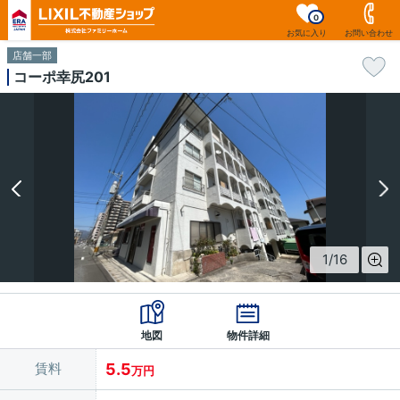
0
お気に入り
お問い合わせ
店舗一部
コーポ幸尻201
1
/
16
地図
物件詳細
賃料
5.5
万円