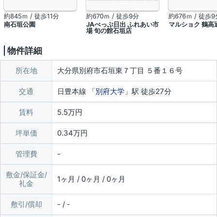
約845ｍ / 徒歩11分
約670ｍ / 徒歩9分
約676ｍ / 徒歩9
南石垣公園
JAべっぷ日出 ふれあい市
マルショク 鶴高
場 旬の館石垣店
物件詳細
所在地
大分県別府市石垣東７丁目 ５番１６号
交通
日豊本線 「
別府大学
」駅 徒歩27分
賃料
5.5万円
坪単価
0.34万円
管理費
敷金/保証金/
1ヶ月 / 0ヶ月 / 0ヶ月
礼金
敷引/償却
- / -