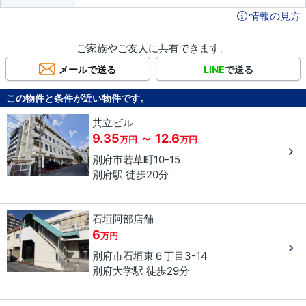
情報の見方
ご家族やご友人に共有できます。
メールで送る
LINE
で送る
この物件と条件が近い物件です。
共立ビル
9.35
～ 12.6
万円
万円
別府市
若草町
10-15
別府駅 徒歩20分
石垣阿部店舗
6
万円
別府市
石垣東
６丁目
3-14
別府大学駅 徒歩29分