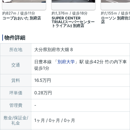
約827ｍ / 徒歩11分
約1,376ｍ / 徒歩18分
約1,155ｍ / 徒歩
コープおおいた 別府店
SUPER CENTER
ローソン 別府坊
TRIAL(スーパーセンター
店
トライアル) 別府店
物件詳細
所在地
大分県別府市大畑 8
日豊本線 「
別府大学
」駅 徒歩42分 竹の内下車
交通
徒歩1分
賃料
16.5万円
坪単価
0.28万円
管理費
敷金/保証金/
1ヶ月 / 0ヶ月 / 0ヶ月
礼金