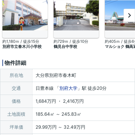
約1,180ｍ / 徒歩15分
約729ｍ / 徒歩10分
約405ｍ / 徒歩
別府市立春木川小学校
鶴見台中学校
マルショク 鶴高
物件詳細
所在地
大分県別府市春木町
交通
日豊本線 「
別府大学
」駅 徒歩20分
価格
1,684万円 ・ 2,416万円
土地面積
185.64㎡ ～ 245.83㎡
坪単価
29.99万円 ～ 32.49万円