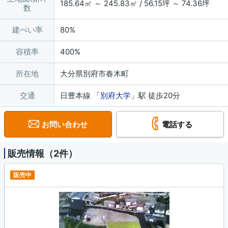
185.64㎡ ～ 245.83㎡ / 56.15坪 ～ 74.36坪
数
建ぺい率
80%
容積率
400%
所在地
大分県別府市春木町
交通
日豊本線 「
別府大学
」駅 徒歩20分
お問い合わせ
電話する
販売情報（2件）
販売中