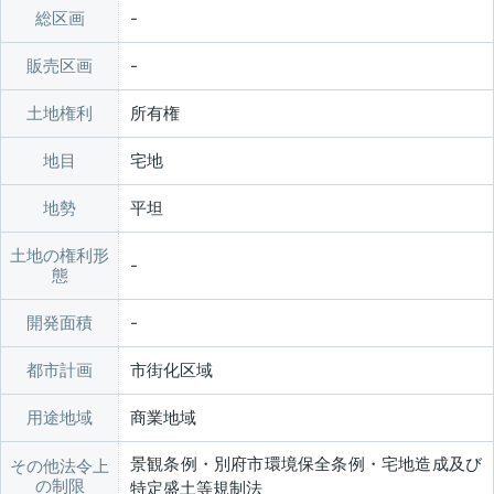
総区画
販売区画
土地権利
所有権
地目
宅地
地勢
平坦
土地の権利形
態
開発面積
都市計画
市街化区域
用途地域
商業地域
景観条例・別府市環境保全条例・宅地造成及び
その他法令上
の制限
特定盛土等規制法