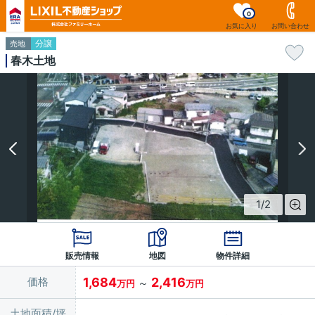
0
お気に入り
お問い合わせ
分譲
売地
春木土地
1
/
2
販売情報
地図
物件詳細
価格
1,684
2,416
～
万円
万円
土地面積/坪