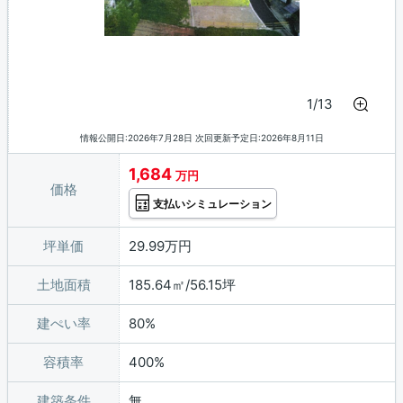
1/13
情報公開日:2026年7月28日 次回更新予定日:2026年8月11日
1,684
万円
価格
支払いシミュレーション
坪単価
29.99万円
土地面積
185.64㎡/56.15坪
建ぺい率
80%
容積率
400%
建築条件
無