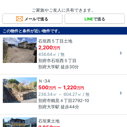
ご家族やご友人に共有できます。
メールで送る
LINE
で送る
この物件と条件が近い物件です。
石垣西５丁目土地
2,200
万円
456.64㎡ / 無
別府市
石垣西
５丁目
別府大学駅 徒歩30分
Ｎ-34
500
～ 1,220
万円
万円
236.34㎡ ～ 604.27㎡ / 無
別府市
鶴見
４丁目
2792-10
別府大学駅 徒歩44分
石垣東土地