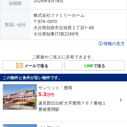
2026年8月18日
効期限
株式会社ファミリーホーム
〒874-0910
取扱い会社
大分県別府市石垣西２丁目1-48
大分県知事(7)第2268号
情報の見方
ご家族やご友人に共有できます。
メールで送る
LINE
で送る
この物件と条件が近い物件です。
サンリット・豊岡
5.3
万円
速見郡日出町
大字豊岡
７６７番地１
豊後豊岡駅