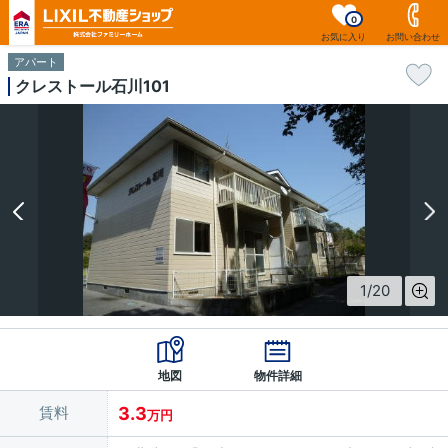
0
お気に入り
お問い合わせ
アパート
クレストール石川101
1
/
20
地図
物件詳細
賃料
3.3
万円