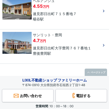
ベルアンジュ
4.55
万円
速見郡日出町
７１５番地７
暘谷駅
サンリット・豊岡
4.7
万円
速見郡日出町
大字豊岡
７６７番地１
豊後豊岡駅
ページトップ
LIXIL不動産ショップ ファミリーホーム
〒874-0910 大分県別府市石垣西２丁目1-48
お問い合わせ
電話する
営業時間
10：00～18：00