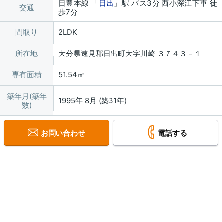
日豊本線 「
日出
」駅 バス3分 西小深江下車 徒
交通
歩7分
間取り
2LDK
所在地
大分県速見郡日出町大字川崎 ３７４３－１
専有面積
51.54㎡
築年月(築年
1995年 8月 (築31年)
数)
お問い合わせ
電話する