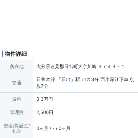
物件詳細
所在地
大分県速見郡日出町大字川崎 ３７４３－１
日豊本線 「
日出
」駅 バス3分 西小深江下車 徒
交通
歩7分
賃料
3.3万円
管理費
2,500円
敷金/保証金/
0ヶ月 / - / 0ヶ月
礼金