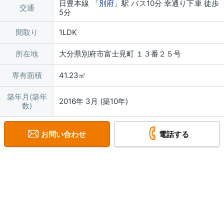
日豊本線 「
別府
」駅 バス10分 幸通り下車 徒歩
交通
5分
間取り
1LDK
所在地
大分県別府市富士見町 １３番２５号
専有面積
41.23㎡
築年月(築年
2016年 3月 (築10年)
数)
お問い合わせ
電話する