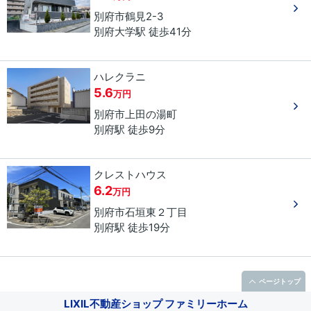
別府市
鶴見
2-3
別府大学駅 徒歩41分
ハレクラニ
5.6
万円
別府市
上田の湯町
別府駅 徒歩9分
クレストハウス
6.2
万円
別府市
石垣東
２丁目
別府駅 徒歩19分
ページトップ
LIXIL不動産ショップ ファミリーホーム