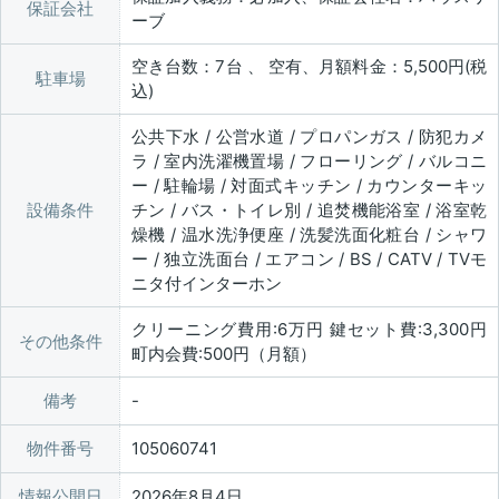
保証会社
ーブ
空き台数：7台 、 空有、月額料金：5,500円(税
駐車場
込)
公共下水 / 公営水道 / プロパンガス / 防犯カメ
ラ / 室内洗濯機置場 / フローリング / バルコニ
ー / 駐輪場 / 対面式キッチン / カウンターキッ
設備条件
チン / バス・トイレ別 / 追焚機能浴室 / 浴室乾
燥機 / 温水洗浄便座 / 洗髪洗面化粧台 / シャワ
ー / 独立洗面台 / エアコン / BS / CATV / TVモ
ニタ付インターホン
クリーニング費用:6万円 鍵セット費:3,300円
その他条件
町内会費:500円（月額）
備考
物件番号
105060741
情報公開日
2026年8月4日