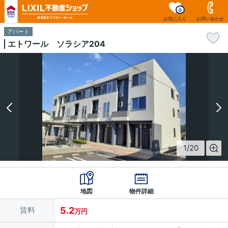
0
お気に入り
お問い合わせ
アパート
エトワール ソラシア204
1
/
20
地図
物件詳細
賃料
5.2
万円