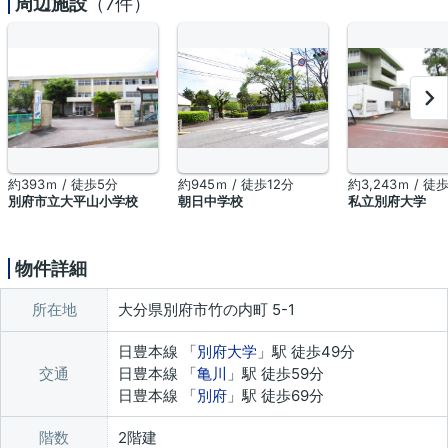
周辺施設
（7件）
約393ｍ / 徒歩5分
約945ｍ / 徒歩12分
約3,243ｍ / 徒
別府市立大平山小学校
朝日中学校
私立別府大学
物件詳細
所在地
大分県別府市竹の内町 5-1
日豊本線 「
別府大学
」駅 徒歩49分
交通
日豊本線 「
亀川
」駅 徒歩59分
日豊本線 「
別府
」駅 徒歩69分
階数
2階建