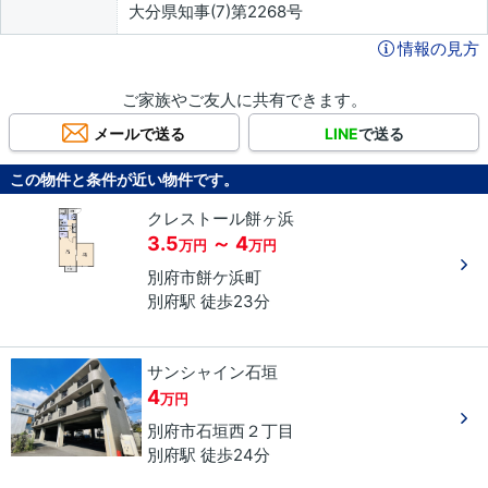
大分県知事(7)第2268号
情報の見方
ご家族やご友人に共有できます。
メールで送る
LINE
で送る
この物件と条件が近い物件です。
クレストール餅ヶ浜
3.5
～ 4
万円
万円
別府市
餅ケ浜町
別府駅 徒歩23分
サンシャイン石垣
4
万円
別府市
石垣西
２丁目
別府駅 徒歩24分