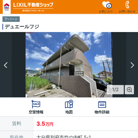
0
お気に入り
お問い合わせ
アパート
デュエールフジ
1
/
2
空室情報
地図
物件詳細
賃料
3.5
万円
所在地
大分県別府市竹の内町 5-1