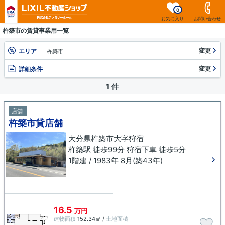
0
お気に入り
お問い合わせ
杵築市の賃貸事業用一覧
変更
エリア
杵築市
変更
詳細条件
1
件
店舗
杵築市貸店舗
大分県杵築市大字狩宿
杵築駅 徒歩99分 狩宿下車 徒歩5分
1階建 / 1983年 8月(築43年)
16.5
万円
建物面積
152.34㎡ /
土地面積