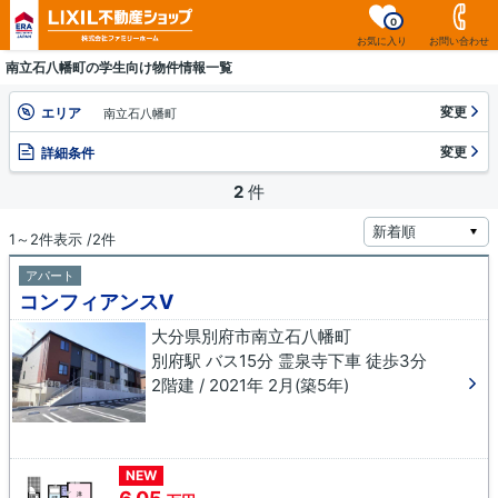
0
お気に入り
お問い合わせ
南立石八幡町の学生向け物件情報一覧
変更
エリア
南立石八幡町
変更
詳細条件
2
件
1～2件表示 /2件
アパート
コンフィアンスⅤ
大分県別府市南立石八幡町
別府駅 バス15分 霊泉寺下車 徒歩3分
2階建 / 2021年 2月(築5年)
NEW