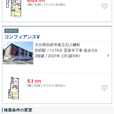
6.05
万円
2階 / 1LDK /
専有面積
51.64㎡
アパート
コンフィアンスⅤ
大分県別府市南立石八幡町
別府駅 バス15分 霊泉寺下車 徒歩3分
2階建 / 2021年 2月(築5年)
5.1
万円
1階 / 1LDK /
専有面積
44.02㎡
検索条件の変更