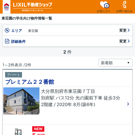
0
お気に入り
お問い合わせ
東荘園の学生向け物件情報一覧
変更
エリア
東荘園
変更
詳細条件
2
件
1～2件表示 /2件
アパート
プレミアム２２番館
大分県別府市東荘園７丁目
別府駅 バス12分 光の園前下車 徒歩3分
2階建 / 2020年 8月(築6年)
NEW