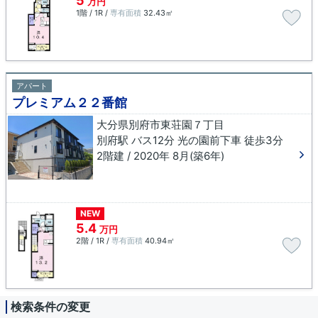
5
万円
1階 / 1R /
専有面積
32.43㎡
アパート
プレミアム２２番館
大分県別府市東荘園７丁目
別府駅 バス12分 光の園前下車 徒歩3分
2階建 / 2020年 8月(築6年)
NEW
5.4
万円
2階 / 1R /
専有面積
40.94㎡
検索条件の変更